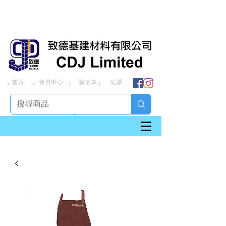
首頁
會員中心
購物車
結賬
> > > >