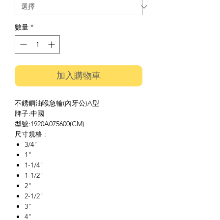
數量
*
加入購物車
不銹鋼油喉急輪(內牙公)A型
牌子:中國
型號:1920A075600(CM)
尺寸規格 :
3/4"
1"
1-1/4"
1-1/2"
2"
2-1/2"
3"
4"