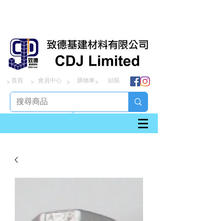
首頁
會員中心
購物車
結賬
> > > >