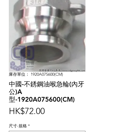
庫存單位： 1920A075600(CM)
中國-不銹鋼油喉急輪(內牙
公)A
型-1920A075600(CM)
價
HK$72.00
格
尺寸-規格
*