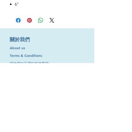
6"
​關於我們
About us
Terms & Conditions
購物需知及運輸服務費用
​客戶服務
聯絡我們
退換服務
其他資訊
品牌專區
優惠專區