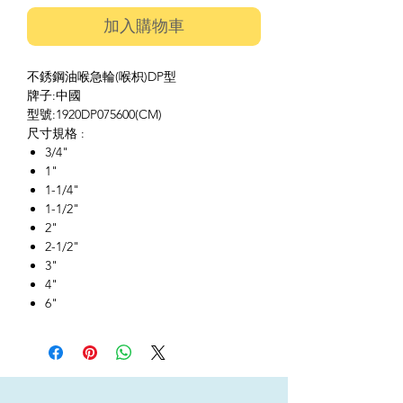
加入購物車
不銹鋼油喉急輪(喉枳)DP型
牌子:中國
型號:1920DP075600(CM)
尺寸規格 :
3/4"
1"
1-1/4"
1-1/2"
2"
2-1/2"
3"
4"
6"