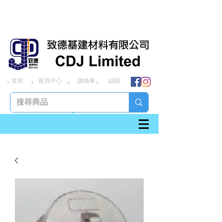
首頁
會員中心
購物車
結賬
> > > >