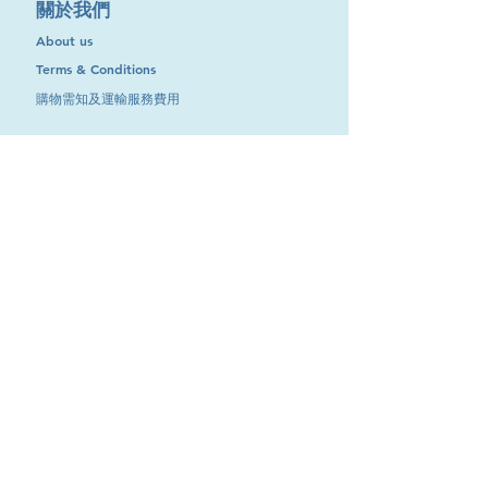
​關於我們
About us
Terms & Conditions
購物需知及運輸服務費用
​客戶服務
聯絡我們
退換服務
其他資訊
品牌專區
優惠專區
最新消息
Contact Us
9651 4151
電話
:
/