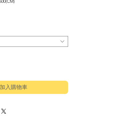
00(CM)
價
格
加入購物車