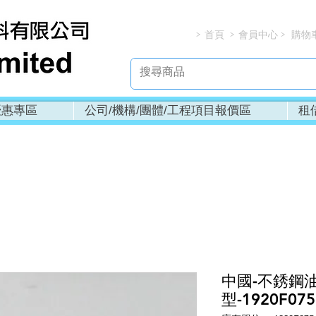
首頁
會員中心
購物
> > > 
優惠專區
公司/機構/團體/工程項目報價區
租
中國-不銹鋼油
型-1920F075