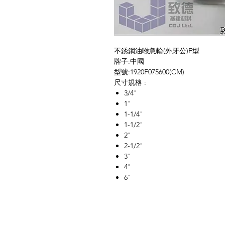
不銹鋼油喉急輪(外牙公)F型
牌子:中國
型號:1920F075600(CM)
尺寸規格 :
3/4"
1"
1-1/4"
1-1/2"
2"
2-1/2"
3"
4"
6"