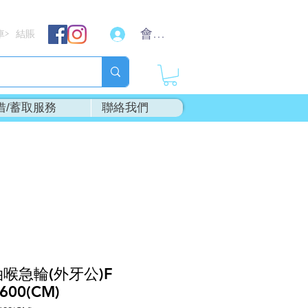
會員登入
車
結賬
>
借/蓄取服務
聯絡我們
喉急輪(外牙公)F
600(CM)