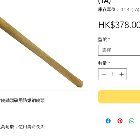
(TA)
庫存單位： 1#-4#(TA)
HK$378.0
型號
*
選擇
數量
*
洋鎬鋤頭礦用防爆銅鎬頭
度高耐磨，使用壽命長久