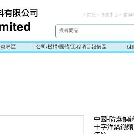
首頁
會員中心
購物
> > > 
優惠專區
公司/機構/團體/工程項目報價區
租
中國-防爆銅
十字洋鎬鋤頭礦