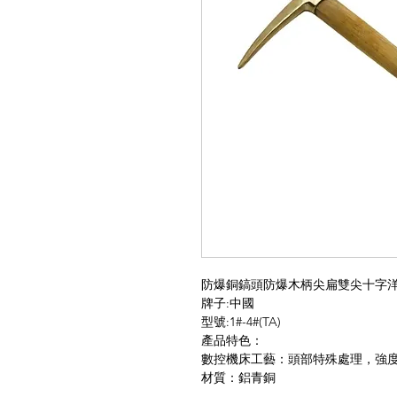
防爆銅鎬頭防爆木柄尖扁雙尖十字
牌子:中國
型號:1#-4#(TA)
產品特色：
數控機床工藝：頭部特殊處理，強
材質：鋁青銅