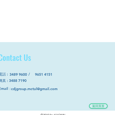
Contact Us
電話
:
/
3489 9600
9651 4151
​傳真 : 3488 7190
Email：
cdjgroup.metal@gmail.com
返回頁首
©2019 by KAONN