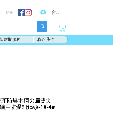
會員登入
車
結賬
>
借/蓄取服務
聯絡我們
鎬頭防爆木柄尖扁雙尖
用防爆銅鎬頭-1#-4#