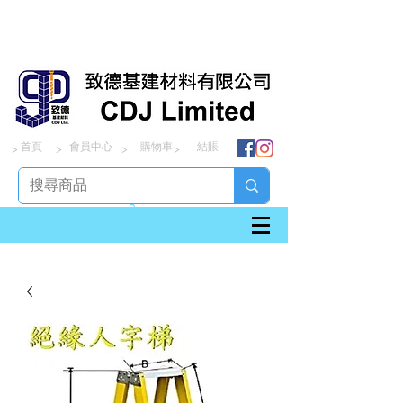
首頁
會員中心
購物車
結賬
> > > >