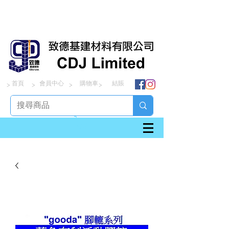
首頁
會員中心
購物車
結賬
> > > >