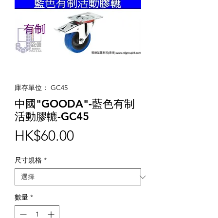
庫存單位： GC45
中國"GOODA"-藍色有制
活動膠轆-GC45
價
HK$60.00
格
尺寸規格
*
數量
*