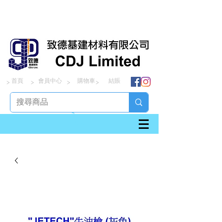
首頁
會員中心
購物車
結賬
> > > >