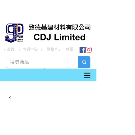
首頁
會員中心
購物車
結賬
> > > >