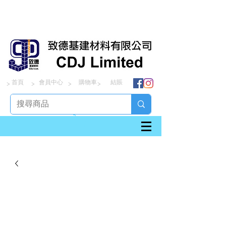
首頁
會員中心
購物車
結賬
> > > >