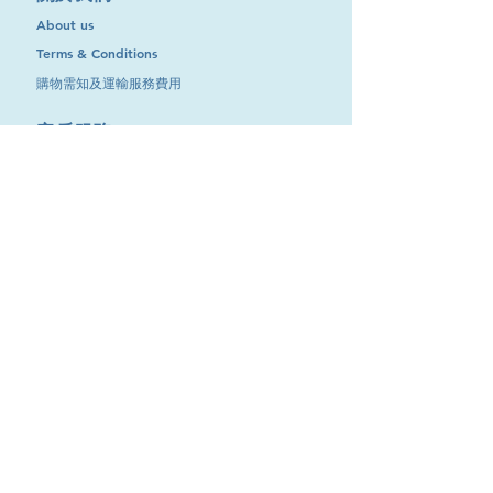
About us
Terms & Conditions
購物需知及運輸服務費用
​客戶服務
聯絡我們
退換服務
其他資訊
品牌專區
優惠專區
最新消息
Contact Us
9651 4151
電話
:
/
cdjgroup.metal@gmail.com
Email：