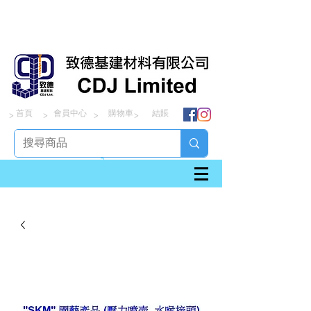
首頁
會員中心
購物車
結賬
> > > >