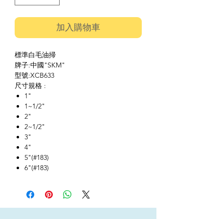
加入購物車
標準白毛油掃
牌子:中國"SKM"
型號:XCB633
尺寸規格 :
1"
1~1/2"
2"
2~1/2"
3"
4"
5"(#183)
6"(#183)