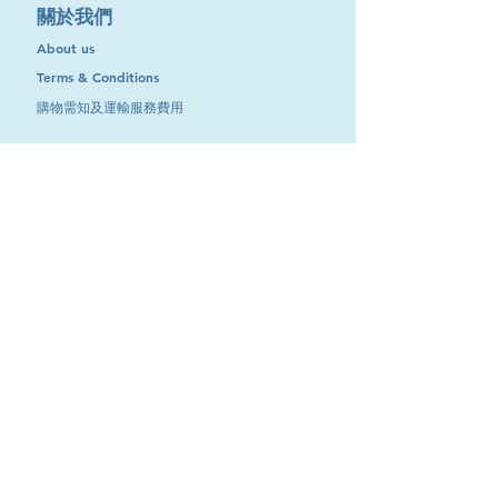
​關於我們
About us
Terms & Conditions
購物需知及運輸服務費用
​客戶服務
聯絡我們
退換服務
其他資訊
品牌專區
優惠專區
最新消息
Contact Us
9651 4151
電話
:
/