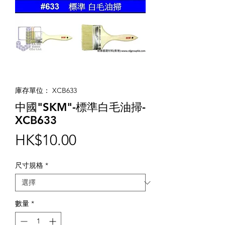
庫存單位： XCB633
中國"SKM"-標準白毛油掃-
XCB633
價
HK$10.00
格
尺寸規格
*
數量
*