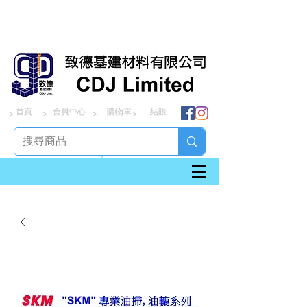
首頁
會員中心
購物車
結賬
> > > >