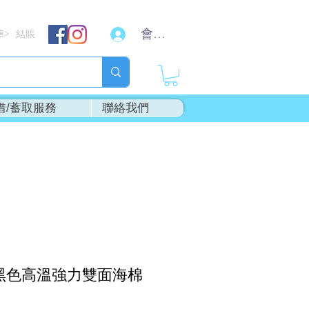
會員登入
車
結賬
>
借/蓄取服務
聯絡我們
-黑色高溫強力雙面海棉