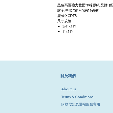
黑色高溫強力雙面海棉膠紙(品牌,種類較多
牌子:中國"SKM"(約11碼長)
型號:XCDTB
尺寸規格 :
3/4"x11Y
1"x11Y
​關於我們
About us
Terms & Conditions
購物需知及運輸服務費用