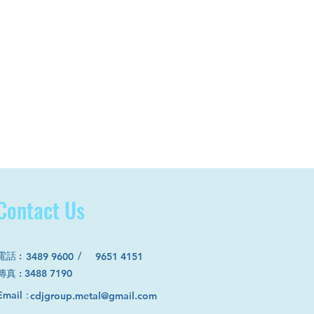
Contact Us
電話
:
/
3489 9600
9651 4151
​傳真 : 3488 7190
Email：
cdjgroup.metal@gmail.com