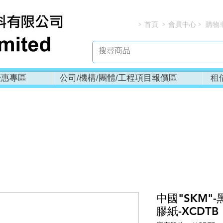
首頁
會員中心
購物
> > > 
優惠專區
公司/機構/團體/工程項目報價區
租
中國"SKM"
膠紙-XCDTB