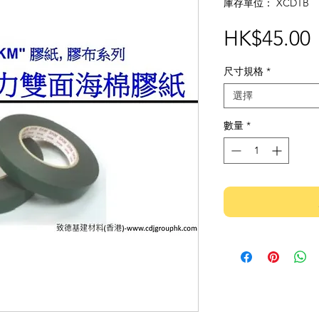
庫存單位： XCDTB
HK$45.00
尺寸規格
*
選擇
數量
*