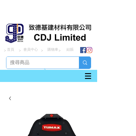
首頁
會員中心
購物車
結賬
> > > >