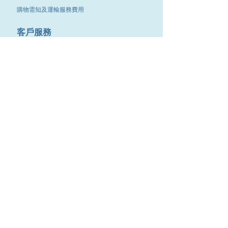
購物需知及運輸服務費用
​客戶服務
聯絡我們
退換服務
其他資訊
品牌專區
優惠專區
最新消息
Contact Us
9651 4151
電話
:
/
cdjgroup.metal@gmail.com
Email：
​傳真 :
3488 7190