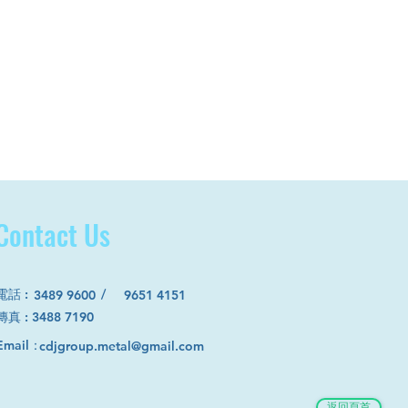
Contact Us
電話
:
/
3489 9600
9651 4151
​傳真 : 3488 7190
Email：
cdjgroup.metal@gmail.com
返回頁首