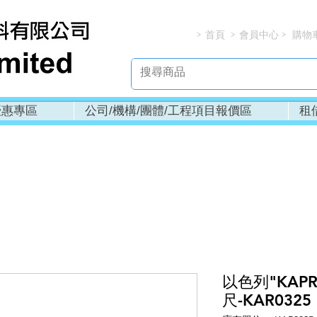
首頁
會員中心
購物
> > > 
優惠專區
公司/機構/團體/工程項目報價區
租
以色列"KAP
尺-KAR0325