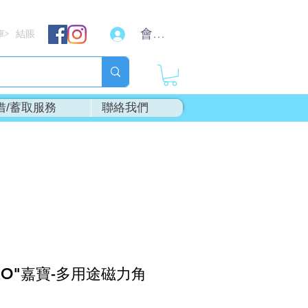
會員登入
車
結賬
>
借/蓄取服務
聯絡我們
RO"嘉寶-多用途磁力角