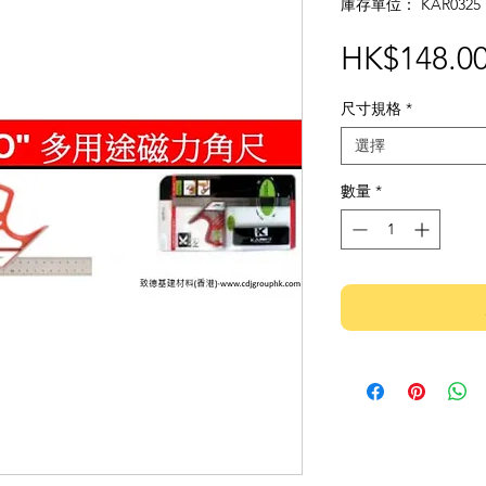
庫存單位： KAR0325
HK$148.0
尺寸規格
*
選擇
數量
*