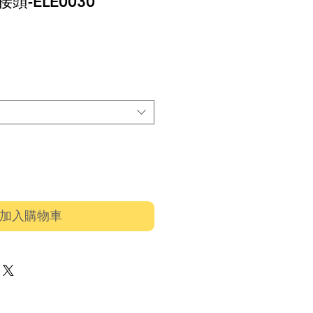
接頭-ELE0030
價
格
加入購物車