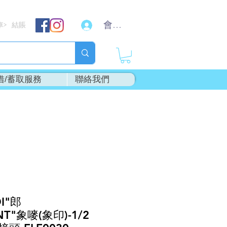
會員登入
車
結賬
>
借/蓄取服務
聯絡我們
I"郎
NT"象嘜(象印)-1/2