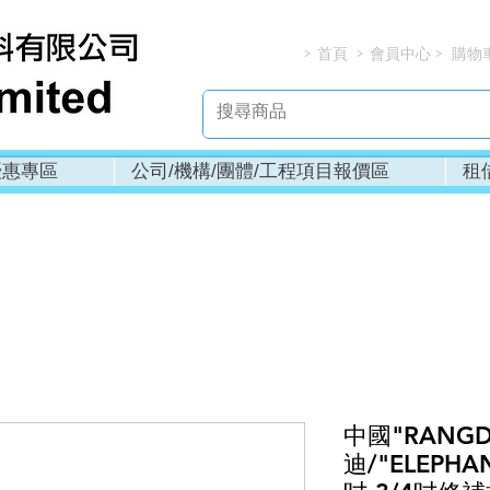
首頁
會員中心
購物
> > > 
優惠專區
公司/機構/團體/工程項目報價區
租
中國"RANGD
迪/"ELEPHA