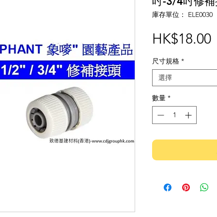
吋-3/4吋修補
庫存單位： ELE0030
HK$18.00
尺寸規格
*
選擇
數量
*