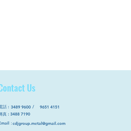
Contact Us
電話
:
/
3489 9600
9651 4151
​傳真 : 3488 7190
Email：
cdjgroup.metal@gmail.com