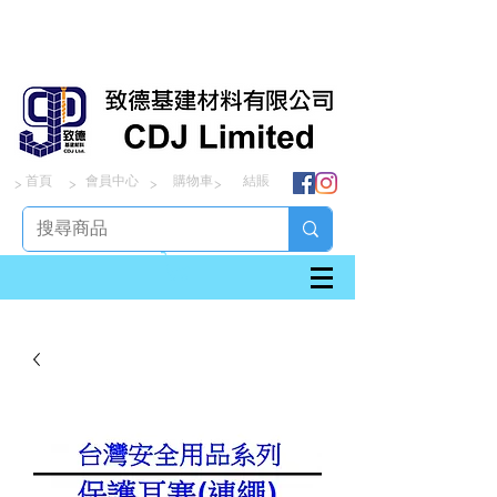
首頁
會員中心
購物車
結賬
> > > >