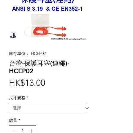
庫存單位： HCEP02
台灣-保護耳塞(連繩)-
HCEP02
價
HK$13.00
格
尺寸規格
*
數量
*