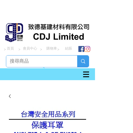
首頁
會員中心
購物車
結賬
> > > >