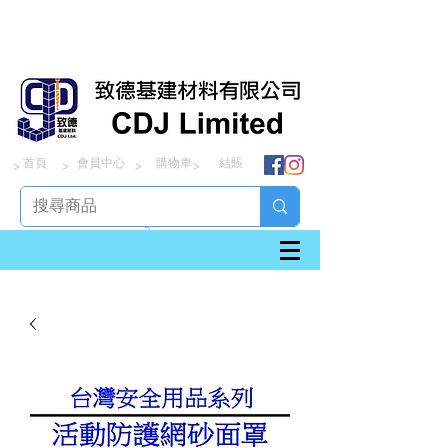
首頁
會員中心
購物車
結賬
> > > >