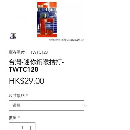
庫存單位： TWTC128
台灣-迷你銅喉拮打-
TWTC128
價
HK$29.00
格
尺寸規格
*
數量
*