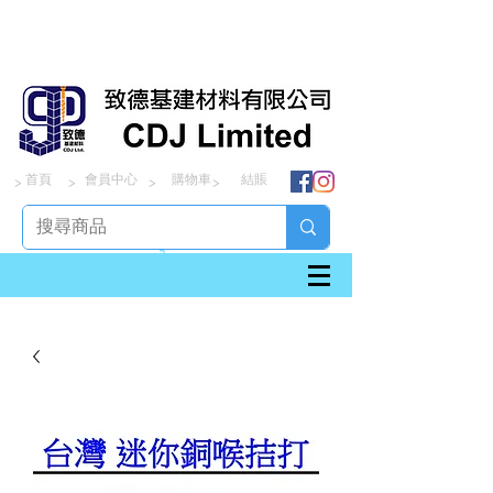
首頁
會員中心
購物車
結賬
> > > >