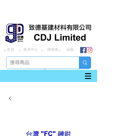
首頁
會員中心
購物車
結賬
> > > >