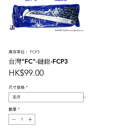
庫存單位： FCP3
台灣"FC"-鏈鉗-FCP3
價
HK$99.00
格
尺寸規格
*
數量
*