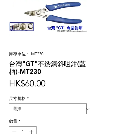
庫存單位： MT230
台灣"GT"不銹鋼斜咀鉗(藍
柄)-MT230
價
HK$60.00
格
尺寸規格
*
數量
*