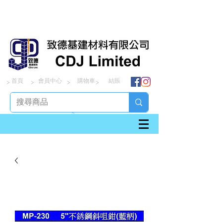
首頁
會員中心
購物車
結賬
> > > >