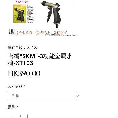
庫存單位： XT103
台灣"SKM"-3功能金屬水
槍-XT103
價
HK$90.00
格
尺寸規格
*
數量
*