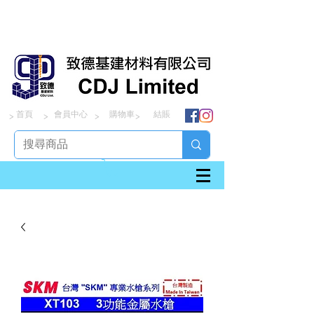
首頁
會員中心
購物車
結賬
> > > >