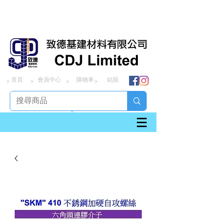
首頁
會員中心
購物車
結賬
> > > >