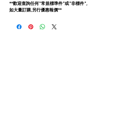
**歡迎查詢任何"常規標準件"或"非標件",
如大量訂購,另行優惠報價**
​關於我們
About us
Terms & Conditions
購物需知及運輸服務費用
​客戶服務
聯絡我們
退換服務
其他資訊
品牌專區