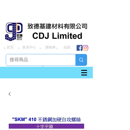
首頁
會員中心
購物車
結賬
> > > >