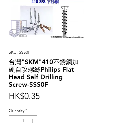
SKU: SSS0F
台灣"SKM"410不銹鋼加
硬自攻螺絲Philips Flat
Head Self Drilling
Screw-SSS0F
Price
HK$0.35
Quantity
*