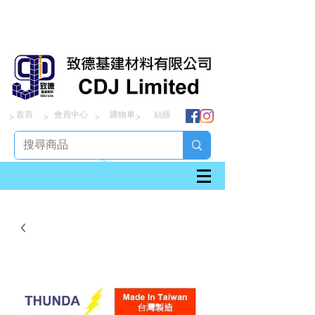
首頁
會員中心
購物車
結賬
> > > >