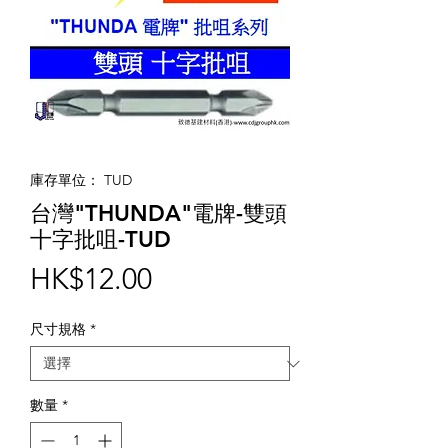
庫存單位： TUD
台灣"THUNDA"電牌-雙頭
十字批咀-TUD
價
HK$12.00
格
尺寸規格
*
數量
*