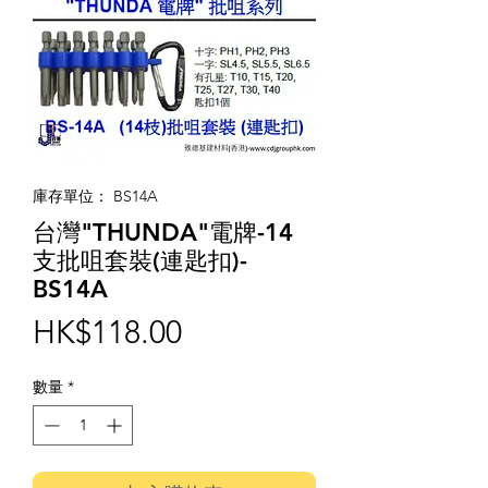
庫存單位： BS14A
台灣"THUNDA"電牌-14
支批咀套裝(連匙扣)-
BS14A
價
HK$118.00
格
數量
*