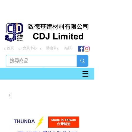
首頁
會員中心
購物車
結賬
> > > >