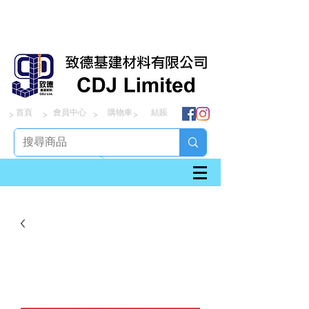
首頁
會員中心
購物車
結賬
> > > >