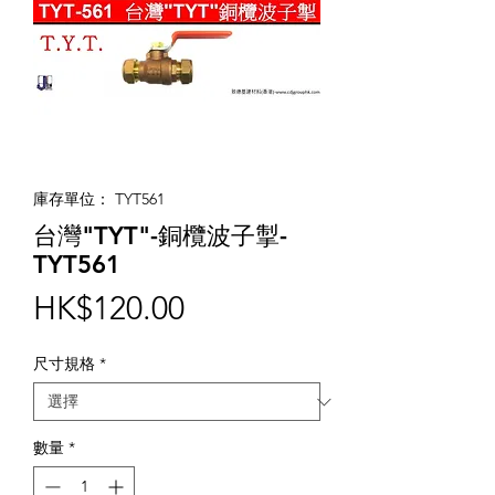
庫存單位： TYT561
台灣"TYT"-銅欖波子掣-
TYT561
價
HK$120.00
格
尺寸規格
*
數量
*