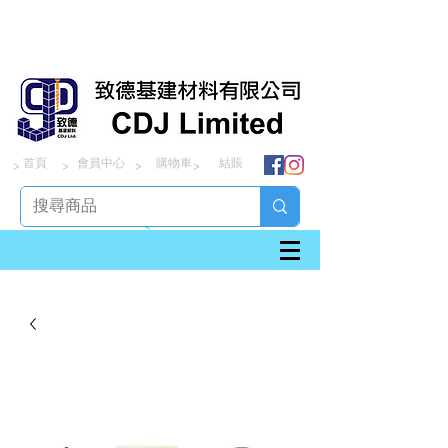
首頁
會員中心
購物車
結賬
> > > >