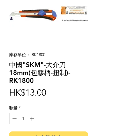
庫存單位： RK1800
中國"SKM"-大介刀
18mm(包膠柄-扭制)-
RK1800
價
HK$13.00
格
數量
*