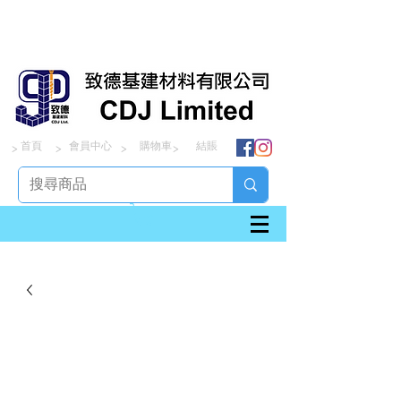
首頁
會員中心
購物車
結賬
> > > >