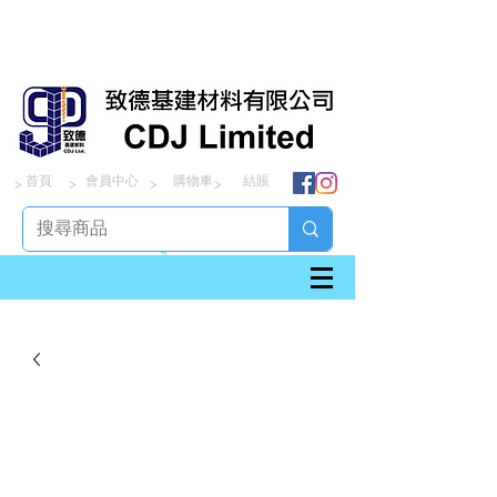
首頁
會員中心
購物車
結賬
> > > >