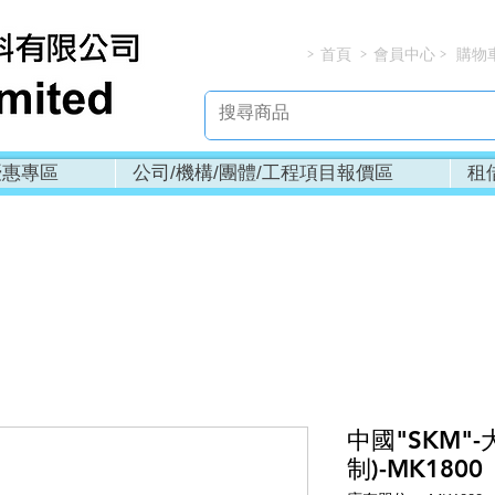
首頁
會員中心
購物
> > > 
優惠專區
公司/機構/團體/工程項目報價區
租
中國"SKM"-
制)-MK1800