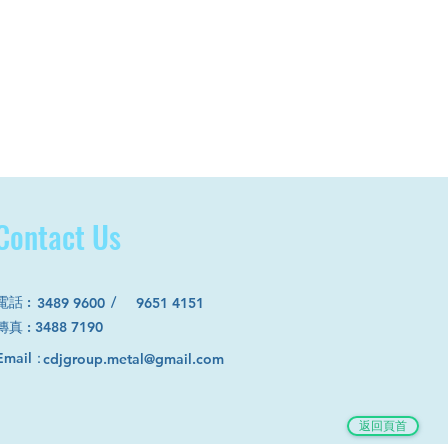
Contact Us
電話
:
/
3489 9600
9651 4151
​傳真 : 3488 7190
Email：
cdjgroup.metal@gmail.com
返回頁首