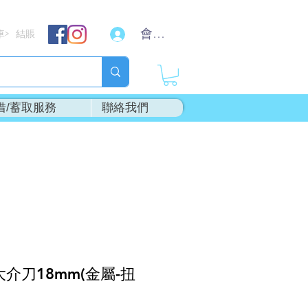
會員登入
車
結賬
>
借/蓄取服務
聯絡我們
大介刀18mm(金屬-扭