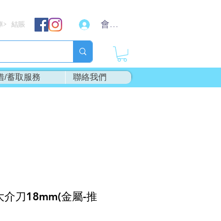
會員登入
車
結賬
>
借/蓄取服務
聯絡我們
大介刀18mm(金屬-推