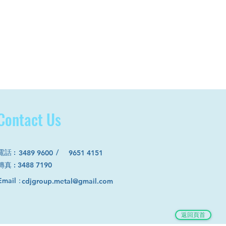
Contact Us
電話
:
/
3489 9600
9651 4151
​傳真 : 3488 7190
Email：
cdjgroup.metal@gmail.com
返回頁首