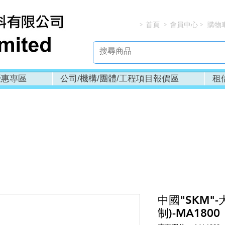
首頁
會員中心
購物
> > > 
優惠專區
公司/機構/團體/工程項目報價區
租
中國"SKM"-
制)-MA1800