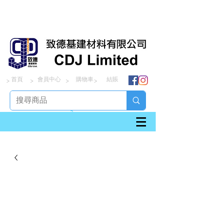
首頁
會員中心
購物車
結賬
> > > >