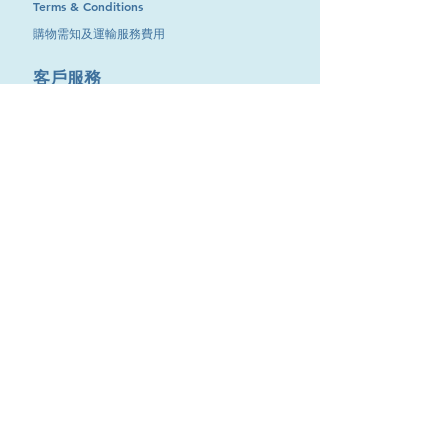
Terms & Conditions
購物需知及運輸服務費用
​客戶服務
聯絡我們
退換服務
其他資訊
品牌專區
優惠專區
最新消息
Contact Us
9651 4151
電話
:
/
cdjgroup.metal@gmail.com
Email：