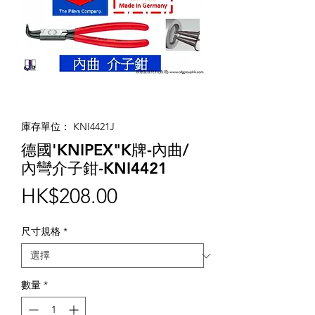
庫存單位： KNI4421J
德國'KNIPEX"K牌-內曲/
內彎介子鉗-KNI4421
價
HK$208.00
格
尺寸規格
*
數量
*