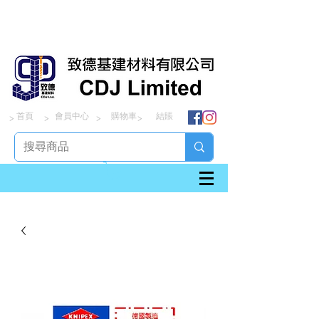
首頁
會員中心
購物車
結賬
> > > >