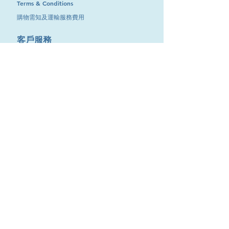
Terms & Conditions
購物需知及運輸服務費用
​客戶服務
聯絡我們
退換服務
其他資訊
品牌專區
優惠專區
最新消息
Contact Us
9651 4151
電話
:
/
cdjgroup.metal@gmail.com
Email：