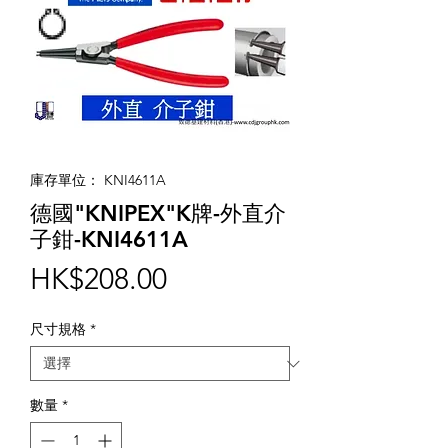
庫存單位： KNI4611A
德國"KNIPEX"K牌-外直介
子鉗-KNI4611A
價
HK$208.00
格
尺寸規格
*
數量
*