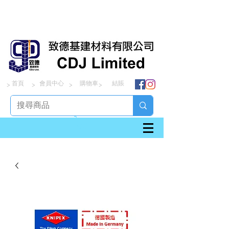
首頁
會員中心
購物車
結賬
> > > >