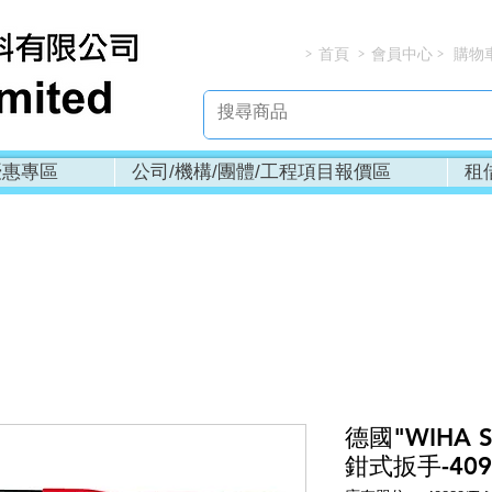
首頁
會員中心
購物
> > > 
優惠專區
公司/機構/團體/工程項目報價區
租
德國"WIHA So
鉗式扳手-4092