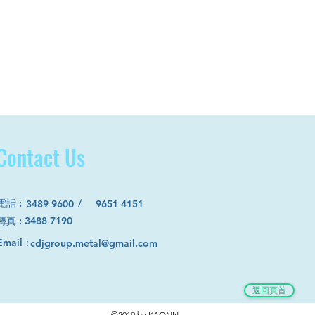
Contact Us
電話
:
/
3489 9600
9651 4151
​傳真 : 3488 7190
Email：
cdjgroup.metal@gmail.com
返回頁首
©2019 by KAONN