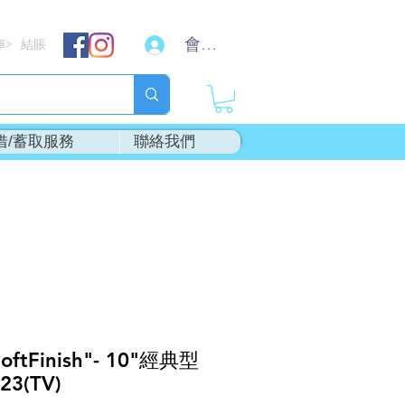
會員登入
車
結賬
>
借/蓄取服務
聯絡我們
ftFinish"- 10"經典型
3(TV)