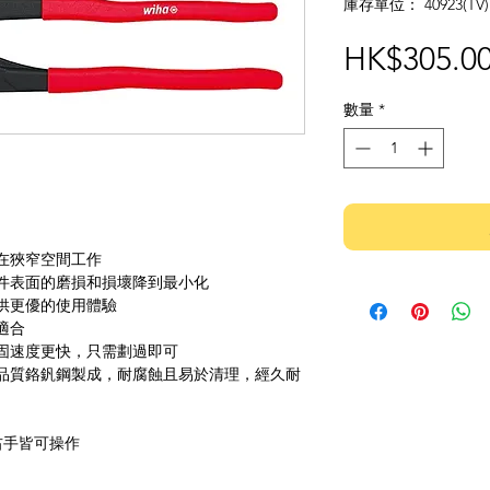
庫存單位： 40923(TV)
HK$305.0
數量
*
在狹窄空間工作
件表面的磨損和損壞降到最小化
供更優的使用體驗
適合
固速度更快，只需劃過即可
品質鉻釩鋼製成，耐腐蝕且易於清理，經久耐
右手皆可操作