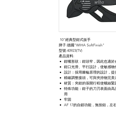
10"經典型鉗式扳手
牌子:德國"WIHA SoftFinish"
型號:40923(TV)
產品資料:
鉗嘴形狀：鉗頭窄，因此也適於
鉗口光滑、平行設計，使敏感物
設計：採用棘輪原理的設計，提
精確調整接頭，可與夾持物完美
材質：夾鉗的張開行程使螺絲緊
特殊功能：鉗子的刀刃表面由高
用
牢固
AF 17的自鎖功能，無按鈕，左