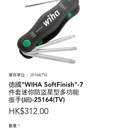
庫存單位： 25164(TV)
德國"WIHA SoftFinish"-7
件套迷你防盜星型多功能
扳手(細)-25164(TV)
價
HK$312.00
格
數量
*