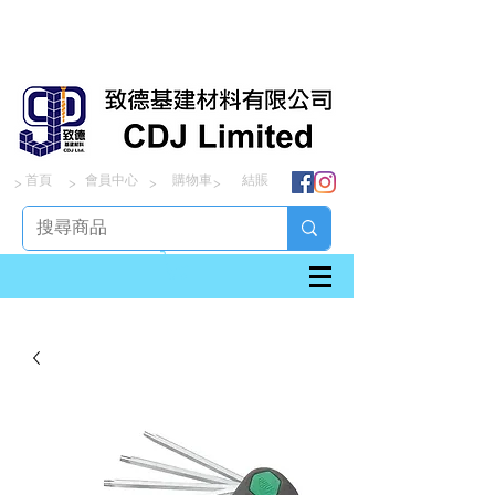
首頁
會員中心
購物車
結賬
> > > >