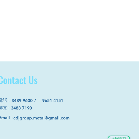
Contact Us
電話
:
/
3489 9600
9651 4151
​傳真 : 3488 7190
Email：
cdjgroup.metal@gmail.com
返回頁首