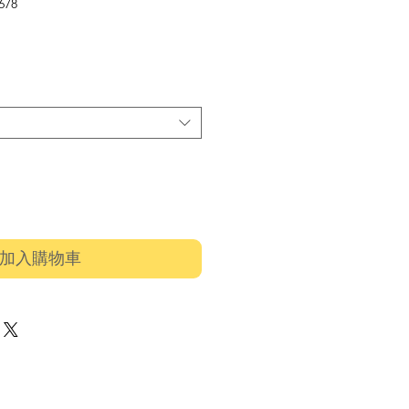
78
價
格
加入購物車