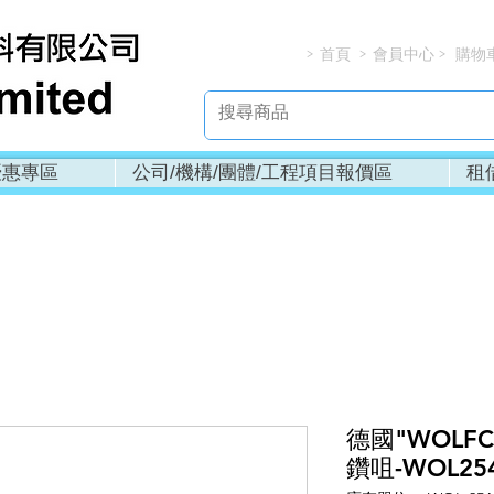
首頁
會員中心
購物
> > > 
優惠專區
公司/機構/團體/工程項目報價區
租
德國"WOLF
鑽咀-WOL25