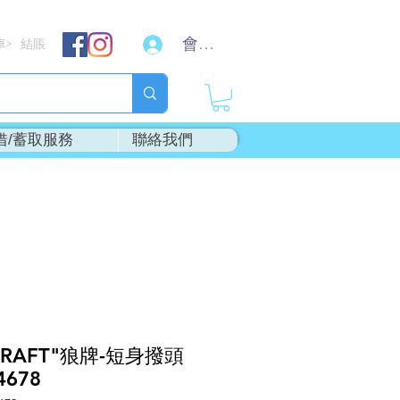
會員登入
車
結賬
>
借/蓄取服務
聯絡我們
CRAFT"狼牌-短身撥頭
4678