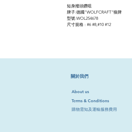
短身撥頭鑽咀
牌子:德國"WOLFCRAFT"狼牌
型號:WOL254678
尺寸規格 : #6 #8,#10 #12
​關於我們
About us
Terms & Conditions
購物需知及運輸服務費用