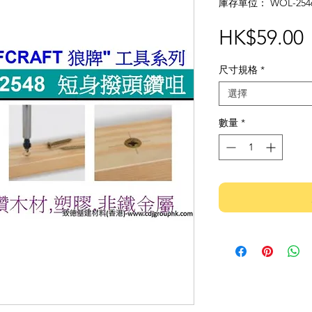
庫存單位： WOL-2546
HK$59.00
尺寸規格
*
選擇
數量
*