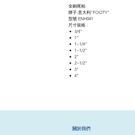
全銅尾柏
牌子:意大利"FOOTY"
型號:ENH041
尺寸規格 :
3/4"
1"
1~1/4"
1~1/2"
2"
2~1/2"
3"
4"
​關於我們