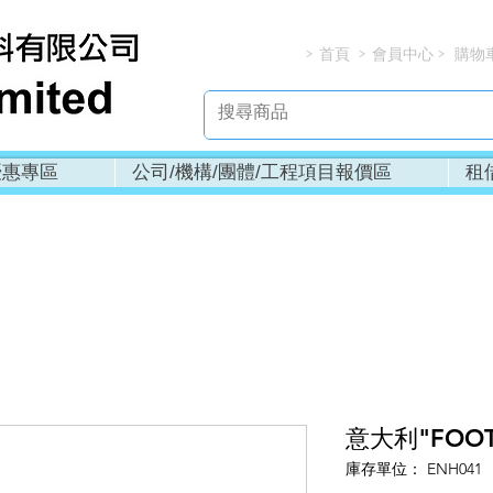
首頁
會員中心
購物
> > > 
優惠專區
公司/機構/團體/工程項目報價區
租
意大利"FOOT
庫存單位： ENH041