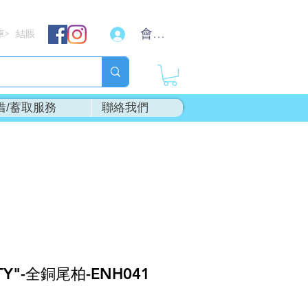
會員登入
車
結賬
>
借/蓄取服務
聯絡我們
Y"-全銅尾柏-ENH041