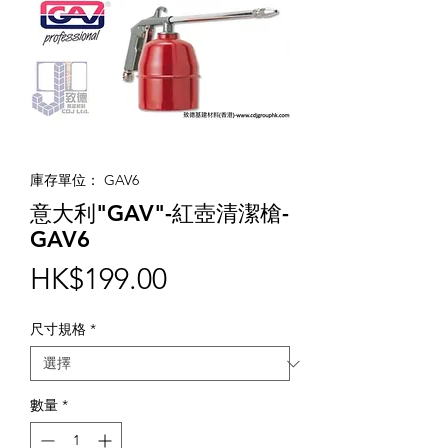
庫存單位： GAV6
意大利"GAV"-紅壺清潔槍-
GAV6
價
HK$199.00
格
尺寸規格
*
數量
*