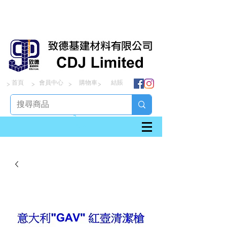
首頁
會員中心
購物車
結賬
> > > >