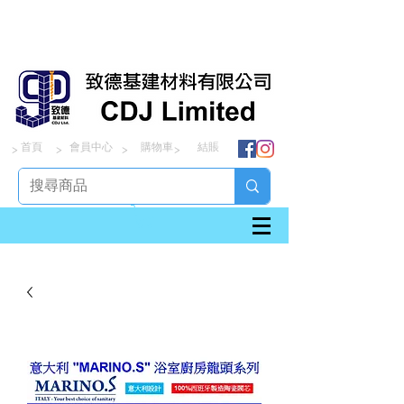
首頁
會員中心
購物車
結賬
> > > >