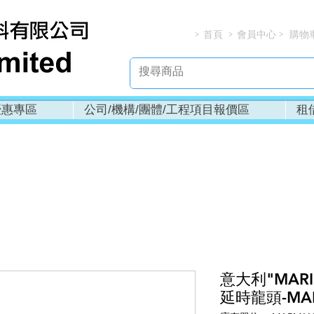
首頁
會員中心
購物
> > > 
優惠專區
公司/機構/團體/工程項目報價區
租
意大利"MAR
延時龍頭-MA