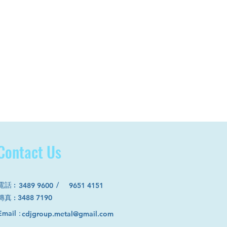
Contact Us
電話
:
/
3489 9600
9651 4151
​傳真 : 3488 7190
Email：
cdjgroup.metal@gmail.com