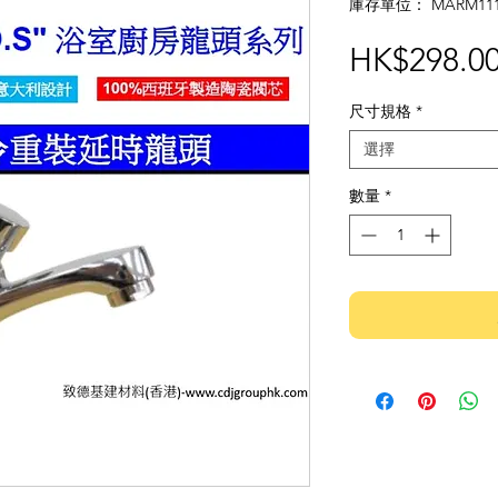
庫存單位： MARM11
HK$298.0
尺寸規格
*
選擇
數量
*