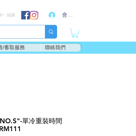
會員登入
車
結賬
>
借/蓄取服務
聯絡我們
INO.S"-單冷重裝時間
RM111