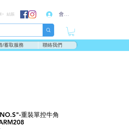
會員登入
車
結賬
>
借/蓄取服務
聯絡我們
INO.S"-重裝單控牛角
ARM208