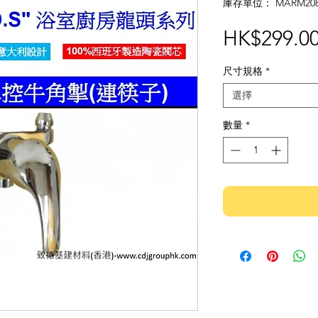
庫存單位： MARM20
HK$299.0
尺寸規格
*
選擇
數量
*