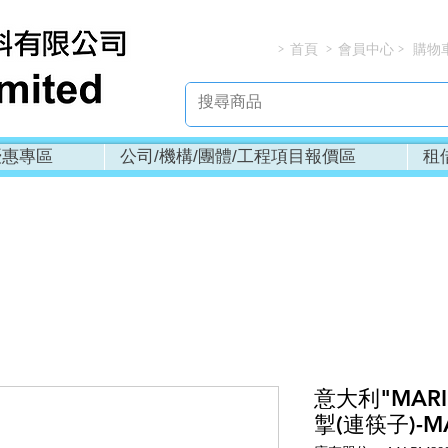
首頁
會員中心
購物
> > > 
優惠專區
公司/機構/團體/工程項目報價區
租
意大利"MAR
掣(連筷子)-M