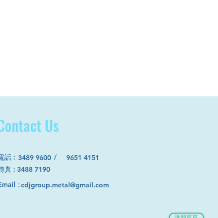
Contact Us
電話
:
/
3489 9600
9651 4151
​傳真 : 3488 7190
Email：
cdjgroup.metal@gmail.com
返回頁首