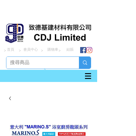
首頁
會員中心
購物車
結賬
> > > >