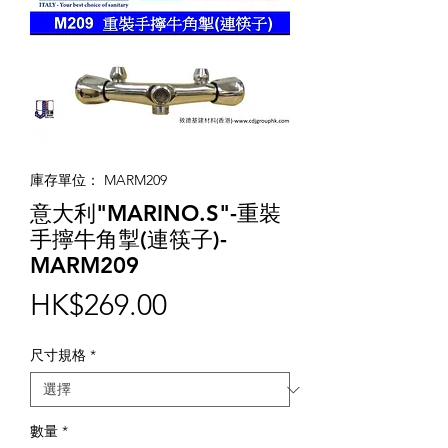
庫存單位： MARM209
意大利"MARINO.S"-重裝
手擰牛角掣(連筷子)-
MARM209
價
HK$269.00
格
尺寸規格
*
數量
*