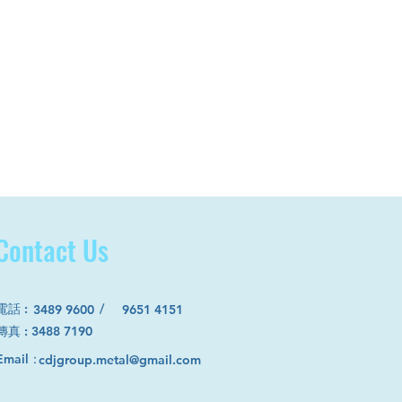
Contact Us
電話
:
/
3489 9600
9651 4151
​傳真 : 3488 7190
Email：
cdjgroup.metal@gmail.com