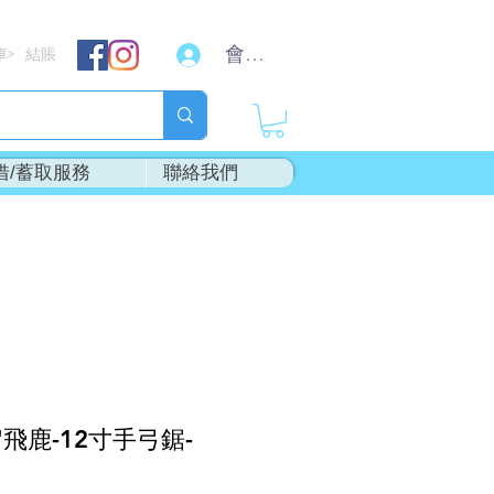
會員登入
車
結賬
>
借/蓄取服務
聯絡我們
"飛鹿-12寸手弓鋸-