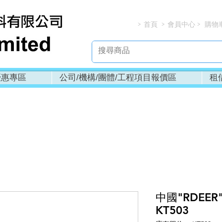
首頁
會員中心
購物
> > > 
優惠專區
公司/機構/團體/工程項目報價區
租
中國"RDEER
KT503