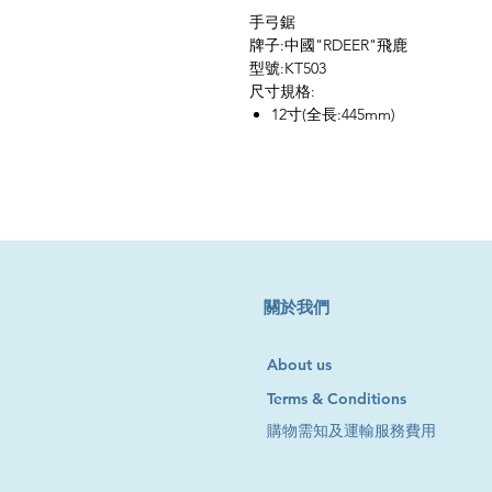
手弓鋸
牌子:中國"RDEER"飛鹿
型號:KT503
尺寸規格:
12寸(全長:445mm)
​關於我們
About us
Terms & Conditions
購物需知及運輸服務費用