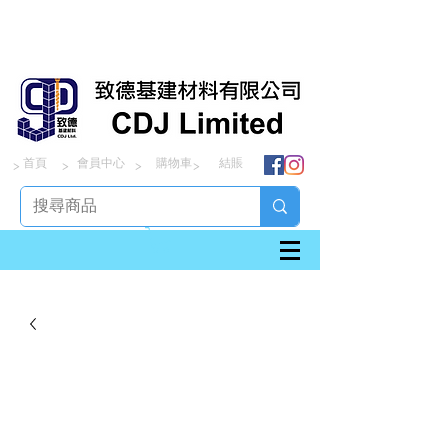
首頁
會員中心
購物車
結賬
> > > >