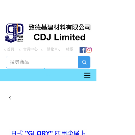
首頁
會員中心
購物車
結賬
> > > >