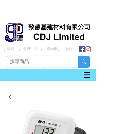
首頁
會員中心
購物車
結賬
> > > >