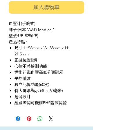
加入購物車
血壓計(手腕式)
牌子:日本"A&D Medical"
型號:UB-525(KF)
產品特點 :
尺寸:L: 56mm x W: 88mm x H:
21.5mm
正確位置指引
心律不整檢測功能
世衛組織血壓高低分類顯示
平均讀數
獨立記憶功能(60次)
特大屏幕顯示 (40 x 60毫米)
超薄設計
經國際認可機構EHS臨床認證