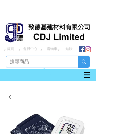
首頁
會員中心
購物車
結賬
> > > >